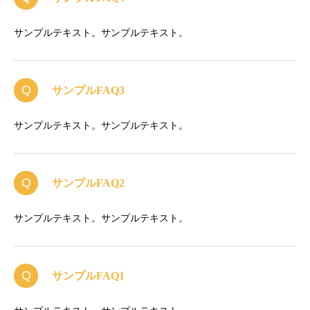
サンプルテキスト。サンプルテキスト。
Q
サンプルFAQ3
サンプルテキスト。サンプルテキスト。
Q
サンプルFAQ2
サンプルテキスト。サンプルテキスト。
Q
サンプルFAQ1