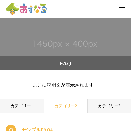
FAQ
ここに説明文が表示されます。
カテゴリー1
カテゴリー2
カテゴリー3
Q
サンプルFAQ4